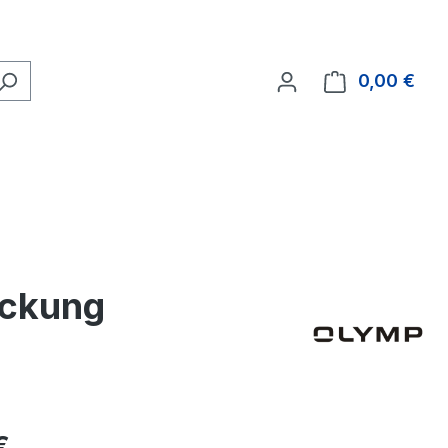
0,00 €
Ware
ückung
eis:
€