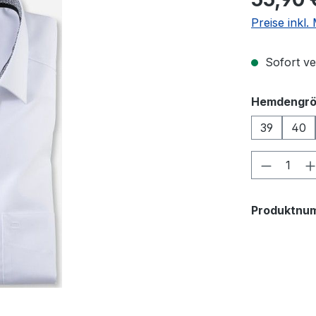
Preise inkl
Sofort ver
Hemdengr
39
40
Produkt
Produktnu