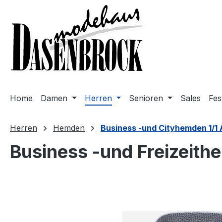
m Hauptinhalt springen
Zur Suche springen
Zur Hauptnavigation springen
Home
Damen
Herren
Senioren
Sales
Fes
Herren
Hemden
Business -und Cityhemden 1/1
Business -und Freizeit
Bildergalerie überspringen