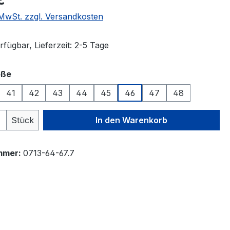
. MwSt. zzgl. Versandkosten
fügbar, Lieferzeit: 2-5 Tage
auswählen
öße
41
42
43
44
45
46
47
48
 Anzahl: Gib den gewünschten Wert ein 
Stück
In den Warenkorb
mmer:
0713-64-67.7