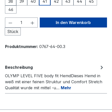
38
39
40
41
42
43
44
45
46
Produkt Anzahl: Gib den gewünschten We
In den Warenkorb
Stück
Produktnummer:
0767-64-00.3
Beschreibung
OLYMP LEVEL FIVE body fit HemdDieses Hemd in
weiß mit einer feinen Struktur und Comfort Stretch
Qualität wurde mit mittel -u…
Mehr