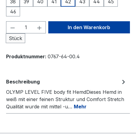
38
39
40
41
42
43
44
45
46
Produkt Anzahl: Gib den gewünschten We
In den Warenkorb
Stück
Produktnummer:
0767-64-00.4
Beschreibung
OLYMP LEVEL FIVE body fit HemdDieses Hemd in
weiß mit einer feinen Struktur und Comfort Stretch
Qualität wurde mit mittel -u…
Mehr