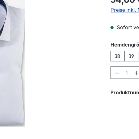
Preise inkl
Sofort ver
Hemdengr
38
39
Produkt
Produktnu