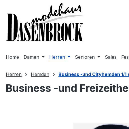
m Hauptinhalt springen
Zur Suche springen
Zur Hauptnavigation springen
Home
Damen
Herren
Senioren
Sales
Fes
Herren
Hemden
Business -und Cityhemden 1/1
Business -und Freizeit
Bildergalerie überspringen