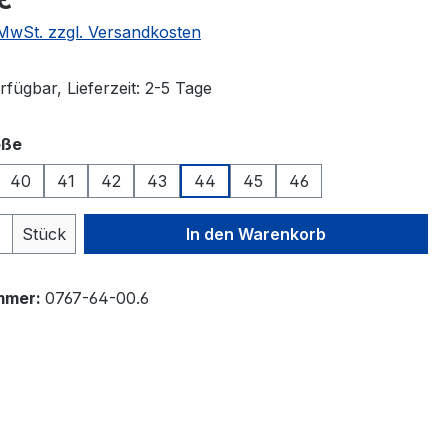
. MwSt. zzgl. Versandkosten
fügbar, Lieferzeit: 2-5 Tage
auswählen
öße
40
41
42
43
44
45
46
 Anzahl: Gib den gewünschten Wert ein 
Stück
In den Warenkorb
mmer:
0767-64-00.6