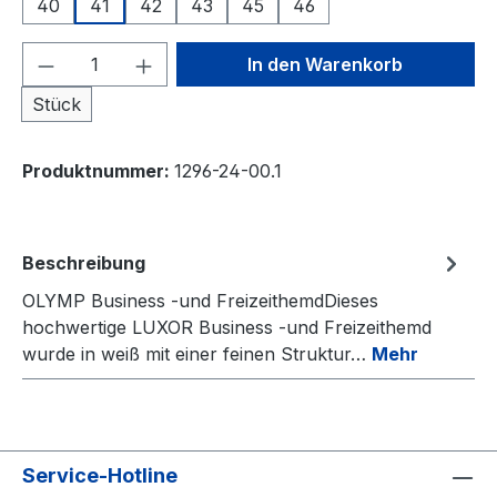
40
41
42
43
45
46
Produkt Anzahl: Gib den gewünschten We
In den Warenkorb
Stück
Produktnummer:
1296-24-00.1
Beschreibung
OLYMP Business -und FreizeithemdDieses
hochwertige LUXOR Business -und Freizeithemd
wurde in weiß mit einer feinen Struktur…
Mehr
Service-Hotline