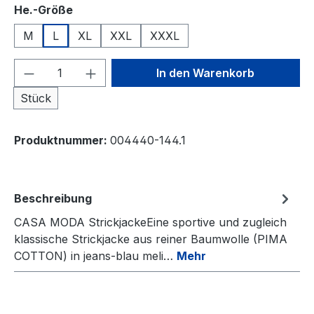
auswählen
He.-Größe
M
L
XL
XXL
XXXL
Produkt Anzahl: Gib den gewünschten We
In den Warenkorb
Stück
Produktnummer:
004440-144.1
Beschreibung
CASA MODA StrickjackeEine sportive und zugleich
klassische Strickjacke aus reiner Baumwolle (PIMA
COTTON) in jeans-blau meli…
Mehr