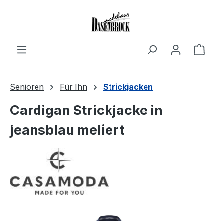
Zum Hauptinhalt springen
Ware
Senioren
Für Ihn
Strickjacken
Cardigan Strickjacke in
jeansblau meliert
Bildergalerie überspringen