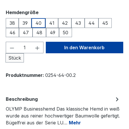
auswählen
Hemdengröße
38
39
40
41
42
43
44
45
46
47
48
49
50
Produkt Anzahl: Gib den gewünschten We
In den Warenkorb
Stück
Produktnummer:
0254-64-00.2
Beschreibung
OLYMP Businesshemd Das klassische Hemd in weiß
wurde aus reiner hochwertiger Baumwolle gefertigt.
Bügelfrei aus der Serie LU…
Mehr