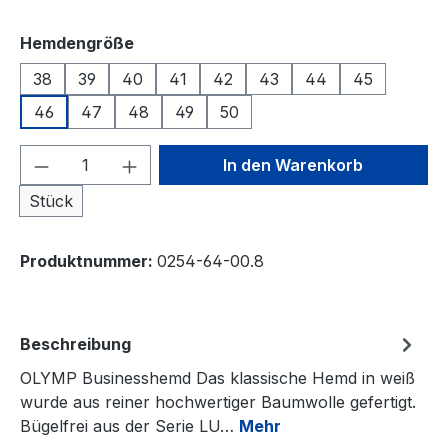
auswählen
Hemdengröße
38
39
40
41
42
43
44
45
46
47
48
49
50
Produkt Anzahl: Gib den gewünschten We
In den Warenkorb
Stück
Produktnummer:
0254-64-00.8
Beschreibung
OLYMP Businesshemd Das klassische Hemd in weiß
wurde aus reiner hochwertiger Baumwolle gefertigt.
Bügelfrei aus der Serie LU…
Mehr