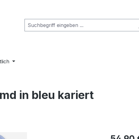
tlich
md in bleu kariert
Regulärer Pr
54,90 