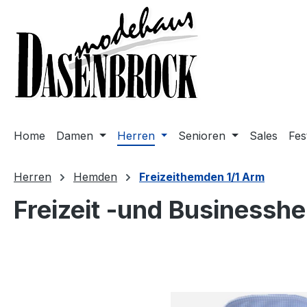
m Hauptinhalt springen
Zur Suche springen
Zur Hauptnavigation springen
Home
Damen
Herren
Senioren
Sales
Fes
Herren
Hemden
Freizeithemden 1/1 Arm
Freizeit -und Businesshe
Bildergalerie überspringen