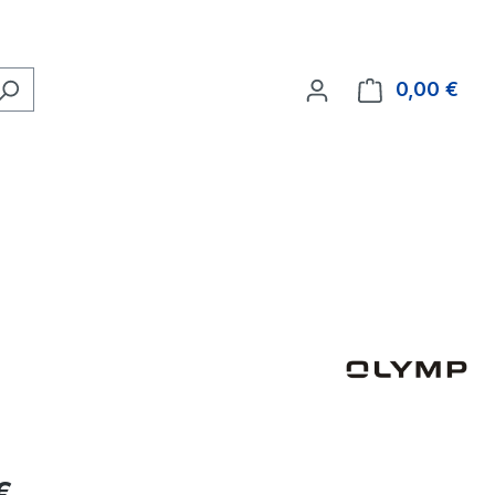
0,00 €
Ware
eis:
€