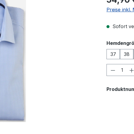
Preise inkl
Sofort ver
Hemdengr
37
38
Produkt
Produktnu