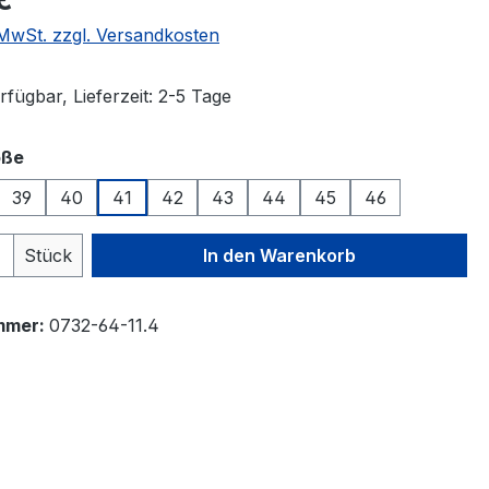
. MwSt. zzgl. Versandkosten
fügbar, Lieferzeit: 2-5 Tage
auswählen
öße
39
40
41
42
43
44
45
46
 Anzahl: Gib den gewünschten Wert ein 
Stück
In den Warenkorb
mmer:
0732-64-11.4