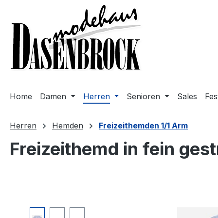
m Hauptinhalt springen
Zur Suche springen
Zur Hauptnavigation springen
Home
Damen
Herren
Senioren
Sales
Fes
Herren
Hemden
Freizeithemden 1/1 Arm
Freizeithemd in fein gest
Bildergalerie überspringen