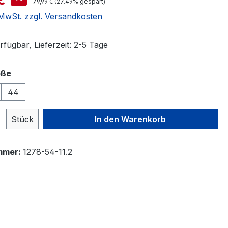
Regulärer Preis:
79,99 €
(27.49% gespart)
. MwSt. zzgl. Versandkosten
fügbar, Lieferzeit: 2-5 Tage
auswählen
öße
44
 Anzahl: Gib den gewünschten Wert ein 
Stück
In den Warenkorb
mmer:
1278-54-11.2