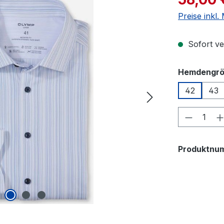
Preise inkl
Sofort ver
Hemdengr
42
43
Produkt
Produktnu