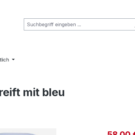
tlich
reift mit bleu
Verkaufspre
58,00 