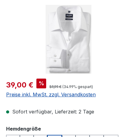
Bildergalerie überspringen
Verkaufspreis:
%
39,00 €
Regulärer Preis:
59,99 €
(34.99% gespart)
Preise inkl. MwSt. zzgl. Versandkosten
Sofort verfügbar, Lieferzeit: 2 Tage
auswählen
Hemdengröße