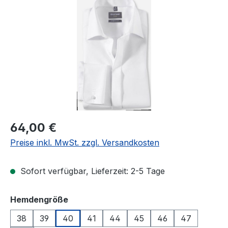
Bildergalerie überspringen
Regulärer Preis:
64,00 €
Preise inkl. MwSt. zzgl. Versandkosten
Sofort verfügbar, Lieferzeit: 2-5 Tage
auswählen
Hemdengröße
38
39
40
41
44
45
46
47