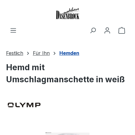
Zum Hauptinhalt springen
Ware
Festlich
Für Ihn
Hemden
Hemd mit
Umschlagmanschette in weiß