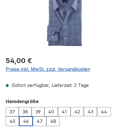
Regulärer Preis:
54,00 €
Preise inkl. MwSt. zzgl. Versandkosten
Sofort verfügbar, Lieferzeit: 2 Tage
auswählen
Hemdengröße
37
38
39
40
41
42
43
44
45
46
47
48