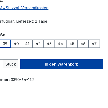
. MwSt. zzgl. Versandkosten
fügbar, Lieferzeit: 2 Tage
auswählen
öße
39
40
41
42
43
44
45
46
47
 Anzahl: Gib den gewünschten Wert ein 
Stück
In den Warenkorb
mmer:
3390-64-11.2