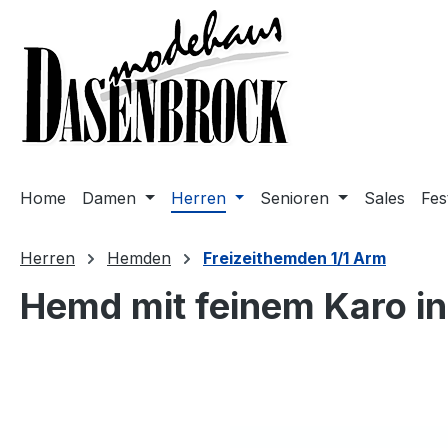
m Hauptinhalt springen
Zur Suche springen
Zur Hauptnavigation springen
Home
Damen
Herren
Senioren
Sales
Fes
Herren
Hemden
Freizeithemden 1/1 Arm
Hemd mit feinem Karo in
Bildergalerie überspringen