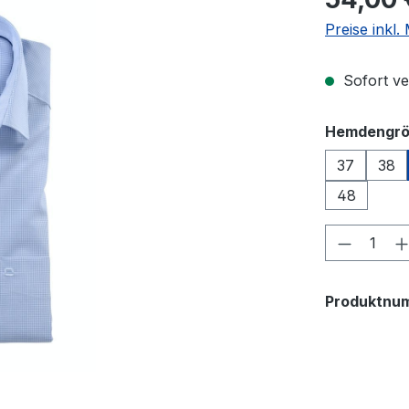
Preise inkl
Sofort ver
Hemdengr
37
38
48
Produkt
Produktnu