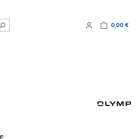
0,00 €
Ware
eis:
€