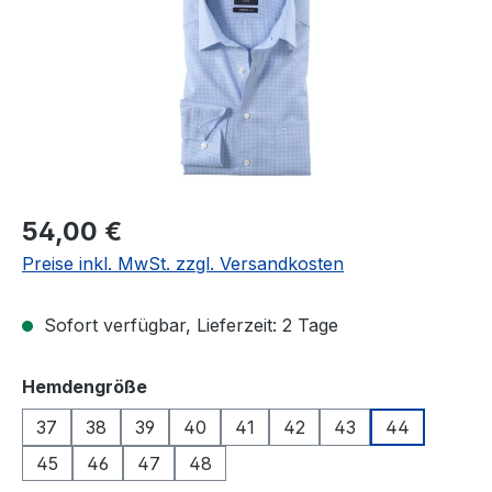
Regulärer Preis:
54,00 €
Preise inkl. MwSt. zzgl. Versandkosten
Sofort verfügbar, Lieferzeit: 2 Tage
auswählen
Hemdengröße
37
38
39
40
41
42
43
44
45
46
47
48