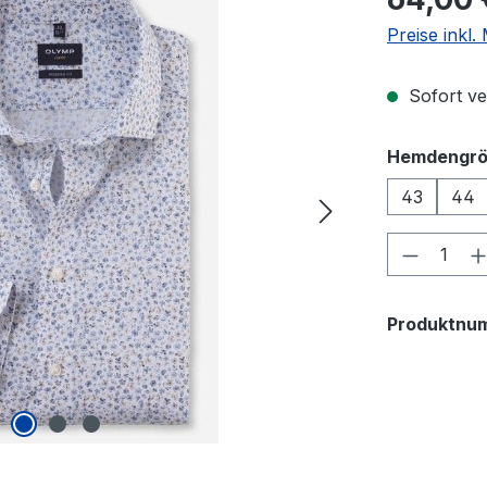
Preise inkl
Sofort ver
Hemdengr
43
44
Produkt
Produktnu