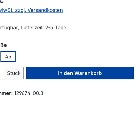
. MwSt. zzgl. Versandkosten
fügbar, Lieferzeit: 2-5 Tage
auswählen
öße
45
 Anzahl: Gib den gewünschten Wert ein 
Stück
In den Warenkorb
mmer:
129674-00.3