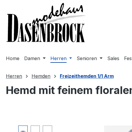
m Hauptinhalt springen
Zur Suche springen
Zur Hauptnavigation springen
Home
Damen
Herren
Senioren
Sales
Fes
Herren
Hemden
Freizeithemden 1/1 Arm
Hemd mit feinem floral
Bildergalerie überspringen