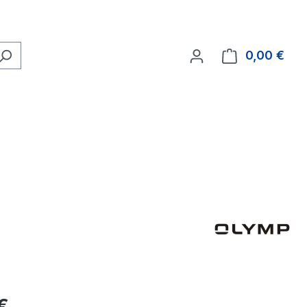
0,00 €
Ware
eis:
€