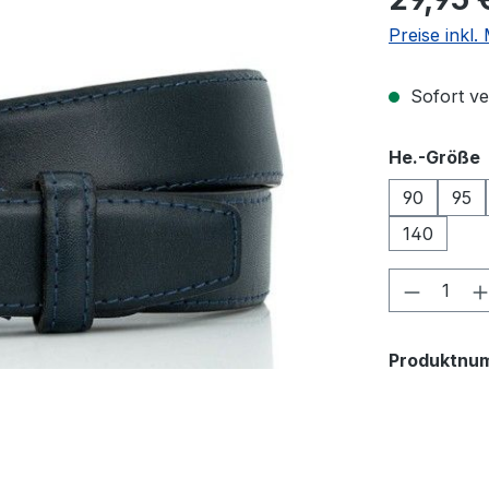
Preise inkl
Sofort ver
He.-Größe
90
95
140
Produkt
Produktnu