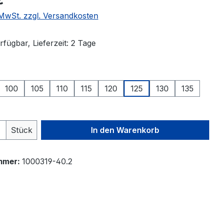
. MwSt. zzgl. Versandkosten
fügbar, Lieferzeit: 2 Tage
auswählen
100
105
110
115
120
125
130
135
 Anzahl: Gib den gewünschten Wert ein 
Stück
In den Warenkorb
mmer:
1000319-40.2