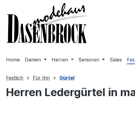
m Hauptinhalt springen
Zur Suche springen
Zur Hauptnavigation springen
Home
Damen
Herren
Senioren
Sales
Fes
Festlich
Für Ihn
Gürtel
Herren Ledergürtel in m
Bildergalerie überspringen