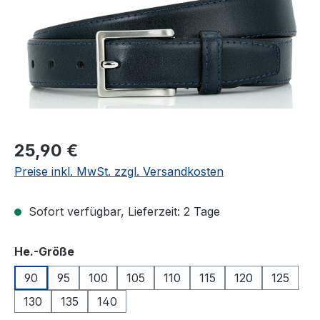
Regulärer Preis:
25,90 €
Preise inkl. MwSt. zzgl. Versandkosten
Sofort verfügbar, Lieferzeit: 2 Tage
auswählen
He.-Größe
90
95
100
105
110
115
120
125
130
135
140