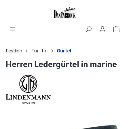
Zum Hauptinhalt springen
Ware
Festlich
Für Ihn
Gürtel
Herren Ledergürtel in marine
Bildergalerie überspringen