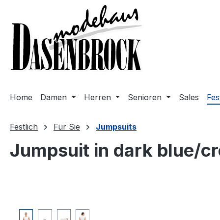
m Hauptinhalt springen
Zur Suche springen
Zur Hauptnavigation springen
Home
Damen
Herren
Senioren
Sales
Fes
Festlich
Für Sie
Jumpsuits
Jumpsuit in dark blue/c
Bildergalerie überspringen