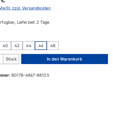
. MwSt. zzgl. Versandkosten
fügbar, Lieferzeit: 2 Tage
auswählen
40
42
44
46
48
 Anzahl: Gib den gewünschten Wert ein 
Stück
In den Warenkorb
mmer:
B0178-4867-8813.5