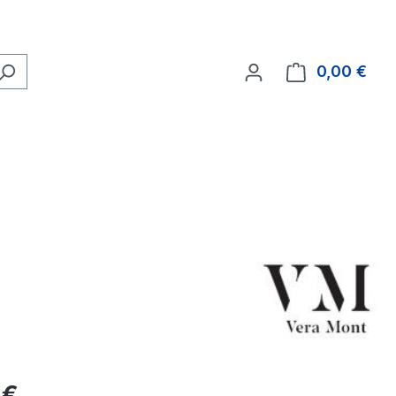
0,00 €
Ware
eis:
 €