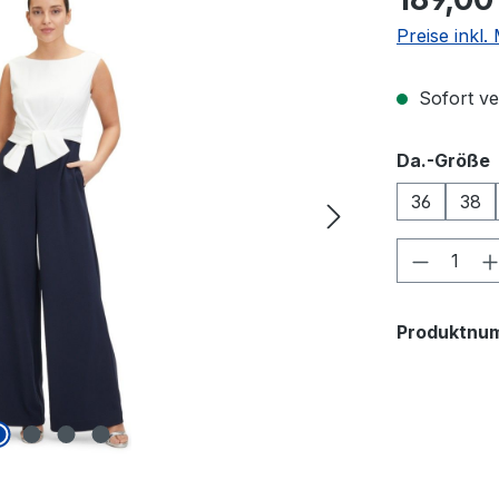
Preise inkl
Sofort ver
Da.-Größe
36
38
Produkt
Produktnu