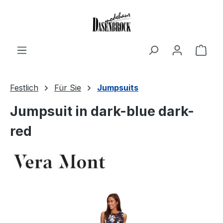
Zum Hauptinhalt springen
Ware
Festlich
Für Sie
Jumpsuits
Jumpsuit in dark-blue dark-
red
Bildergalerie überspringen