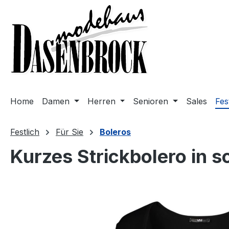
m Hauptinhalt springen
Zur Suche springen
Zur Hauptnavigation springen
Home
Damen
Herren
Senioren
Sales
Fes
Festlich
Für Sie
Boleros
Kurzes Strickbolero in 
Bildergalerie überspringen