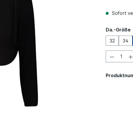
Sofort ver
Da.-Größe
32
34
Produkt
Produktnu