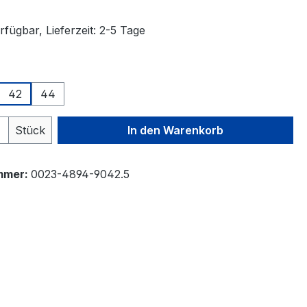
fügbar, Lieferzeit: 2-5 Tage
auswählen
42
44
 Anzahl: Gib den gewünschten Wert ein 
Stück
In den Warenkorb
mmer:
0023-4894-9042.5