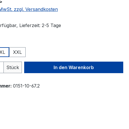
. MwSt. zzgl. Versandkosten
fügbar, Lieferzeit: 2-5 Tage
auswählen
XL
XXL
 Anzahl: Gib den gewünschten Wert ein 
Stück
In den Warenkorb
mmer:
0151-10-67.2