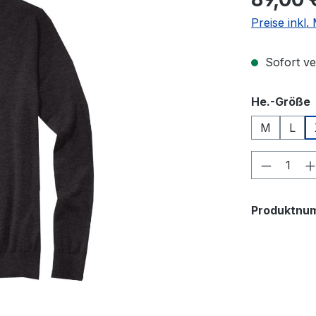
Preise inkl
Sofort ver
He.-Größe
M
L
Produkt
Produktnu