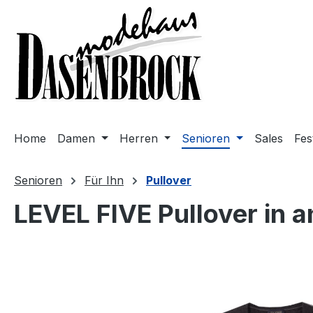
m Hauptinhalt springen
Zur Suche springen
Zur Hauptnavigation springen
Home
Damen
Herren
Senioren
Sales
Fes
Senioren
Für Ihn
Pullover
LEVEL FIVE Pullover in a
Bildergalerie überspringen