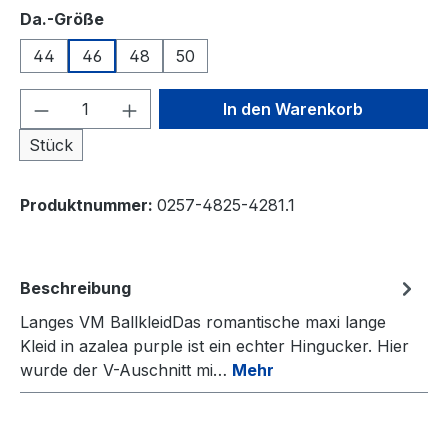
auswählen
Da.-Größe
44
46
48
50
Produkt Anzahl: Gib den gewünschten We
In den Warenkorb
Stück
Produktnummer:
0257-4825-4281.1
Beschreibung
Langes VM BallkleidDas romantische maxi lange
Kleid in azalea purple ist ein echter Hingucker. Hier
wurde der V-Auschnitt mi…
Mehr