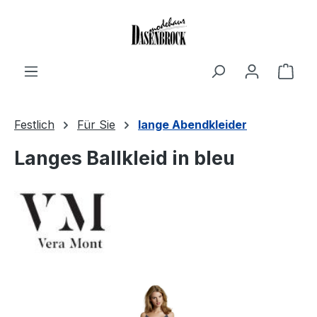
Zum Hauptinhalt springen
Ware
Festlich
Für Sie
lange Abendkleider
Langes Ballkleid in bleu
Bildergalerie überspringen