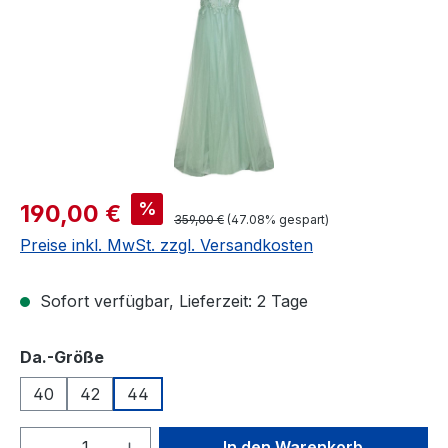
Verkaufspreis:
%
190,00 €
Regulärer Preis:
359,00 €
(47.08% gespart)
Preise inkl. MwSt. zzgl. Versandkosten
Sofort verfügbar, Lieferzeit: 2 Tage
auswählen
Da.-Größe
40
42
44
Produkt Anzahl: Gib den gewünschten We
In den Warenkorb