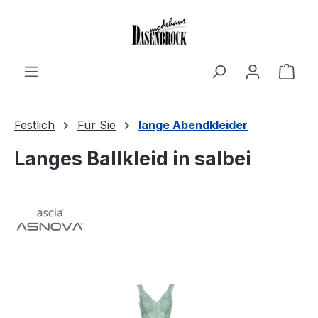
Zum Hauptinhalt springen
Ware
Festlich
Für Sie
lange Abendkleider
Langes Ballkleid in salbei
Bildergalerie überspringen