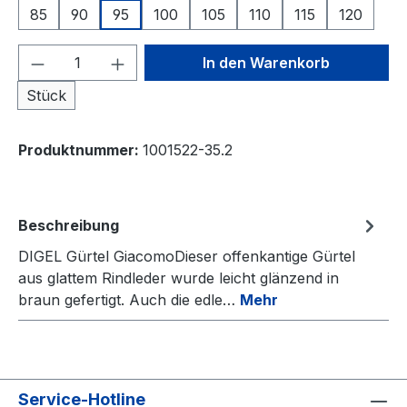
85
90
95
100
105
110
115
120
Produkt Anzahl: Gib den gewünschten We
In den Warenkorb
Stück
Produktnummer:
1001522-35.2
Beschreibung
DIGEL Gürtel GiacomoDieser offenkantige Gürtel
aus glattem Rindleder wurde leicht glänzend in
braun gefertigt. Auch die edle…
Mehr
Service-Hotline