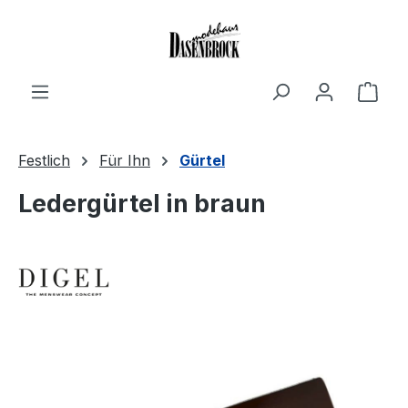
Zum Hauptinhalt springen
Ware
Festlich
Für Ihn
Gürtel
Ledergürtel in braun
Bildergalerie überspringen