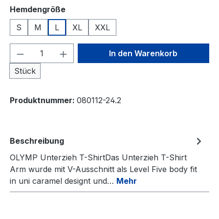
auswählen
Hemdengröße
S
M
L
XL
XXL
Produkt Anzahl: Gib den gewünschten We
In den Warenkorb
Stück
Produktnummer:
080112-24.2
Beschreibung
OLYMP Unterzieh T-ShirtDas Unterzieh T-Shirt
Arm wurde mit V-Ausschnitt als Level Five body fit
in uni caramel designt und…
Mehr