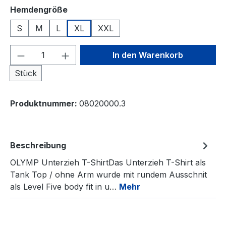
auswählen
Hemdengröße
S
M
L
XL
XXL
Produkt Anzahl: Gib den gewünschten We
In den Warenkorb
Stück
Produktnummer:
08020000.3
Beschreibung
OLYMP Unterzieh T-ShirtDas Unterzieh T-Shirt als
Tank Top / ohne Arm wurde mit rundem Ausschnit
als Level Five body fit in u…
Mehr