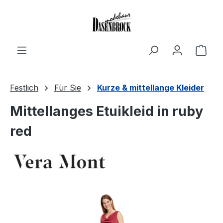
Zum Hauptinhalt springen
Ware
Festlich
Für Sie
Kurze & mittellange Kleider
Mittellanges Etuikleid in ruby
red
Bildergalerie überspringen