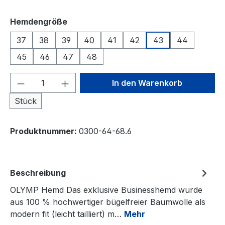
auswählen
Hemdengröße
37
38
39
40
41
42
43
44
45
46
47
48
Produkt Anzahl: Gib den gewünschten We
In den Warenkorb
Stück
Produktnummer:
0300-64-68.6
Beschreibung
OLYMP Hemd Das exklusive Businesshemd wurde
aus 100 % hochwertiger bügelfreier Baumwolle als
modern fit (leicht tailliert) m…
Mehr