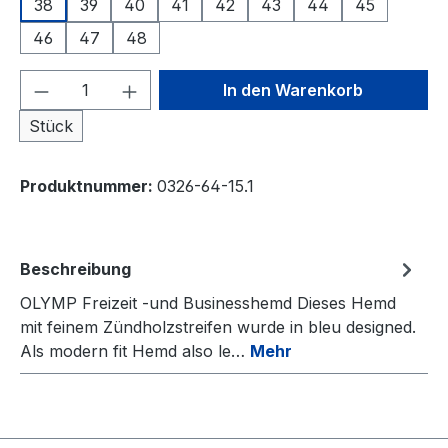
38
39
40
41
42
43
44
45
46
47
48
Produkt Anzahl: Gib den gewünschten We
In den Warenkorb
Stück
Produktnummer:
0326-64-15.1
Beschreibung
OLYMP Freizeit -und Businesshemd Dieses Hemd
mit feinem Zündholzstreifen wurde in bleu designed.
Als modern fit Hemd also le…
Mehr