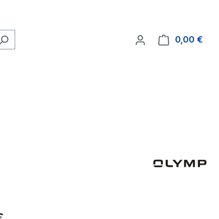
0,00 €
Ware
eis:
€