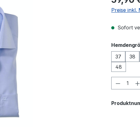
Preise inkl
Sofort ver
Hemdengr
37
38
48
Produkt
Produktnu