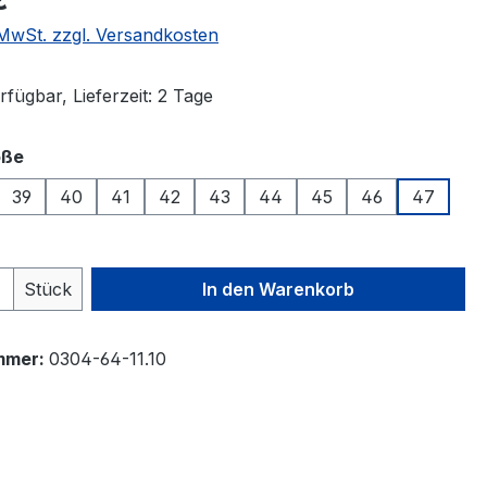
. MwSt. zzgl. Versandkosten
fügbar, Lieferzeit: 2 Tage
auswählen
öße
39
40
41
42
43
44
45
46
47
 Anzahl: Gib den gewünschten Wert ein 
Stück
In den Warenkorb
mmer:
0304-64-11.10