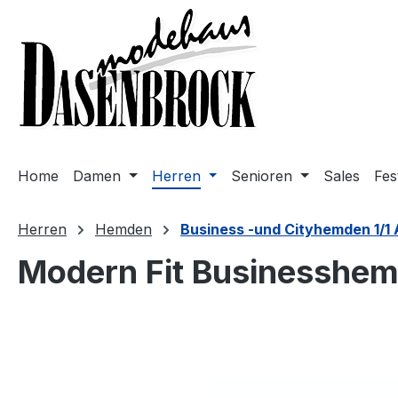
m Hauptinhalt springen
Zur Suche springen
Zur Hauptnavigation springen
Home
Damen
Herren
Senioren
Sales
Fes
Herren
Hemden
Business -und Cityhemden 1/1
Modern Fit Businesshemd
Bildergalerie überspringen