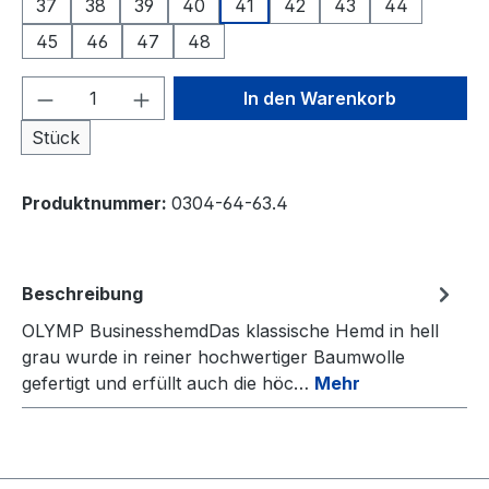
37
38
39
40
41
42
43
44
45
46
47
48
Produkt Anzahl: Gib den gewünschten We
In den Warenkorb
Stück
Produktnummer:
0304-64-63.4
Beschreibung
OLYMP BusinesshemdDas klassische Hemd in hell
grau wurde in reiner hochwertiger Baumwolle
gefertigt und erfüllt auch die höc…
Mehr