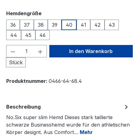
auswählen
Hemdengröße
36
37
38
39
40
41
42
43
44
45
46
Produkt Anzahl: Gib den gewünschten We
In den Warenkorb
Stück
Produktnummer:
0466-64-68.4
Beschreibung
No.Six super slim Hemd Dieses stark taillierte
schwarze Businesshemd wurde für den athletischen
Körper designt. Aus Comfort…
Mehr