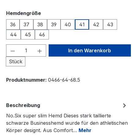
auswählen
Hemdengröße
36
37
38
39
40
41
42
43
44
45
46
Produkt Anzahl: Gib den gewünschten We
In den Warenkorb
Stück
Produktnummer:
0466-64-68.5
Beschreibung
No.Six super slim Hemd Dieses stark taillierte
schwarze Businesshemd wurde für den athletischen
Körper designt. Aus Comfort…
Mehr