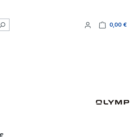
0,00 €
Ware
eis:
€