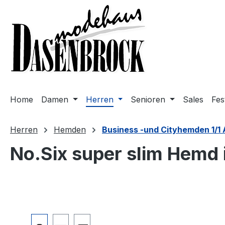
m Hauptinhalt springen
Zur Suche springen
Zur Hauptnavigation springen
Home
Damen
Herren
Senioren
Sales
Fes
Herren
Hemden
Business -und Cityhemden 1/1
No.Six super slim Hemd 
Bildergalerie überspringen