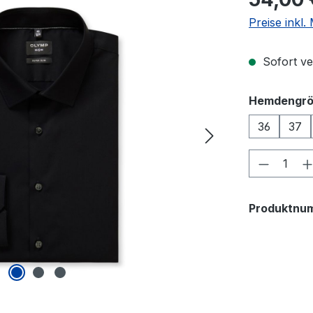
Preise inkl
Sofort ver
Hemdengr
36
37
Produkt
Produktnu