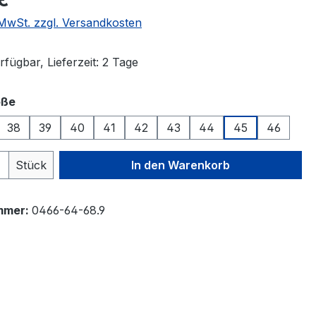
. MwSt. zzgl. Versandkosten
fügbar, Lieferzeit: 2 Tage
auswählen
öße
38
39
40
41
42
43
44
45
46
 Anzahl: Gib den gewünschten Wert ein 
Stück
In den Warenkorb
mmer:
0466-64-68.9