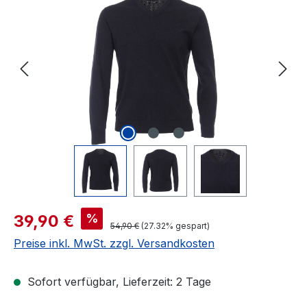
Verkaufspreis:
%
39,90 €
Regulärer Preis:
54,90 €
(27.32% gespart)
Preise inkl. MwSt. zzgl. Versandkosten
Sofort verfügbar, Lieferzeit: 2 Tage