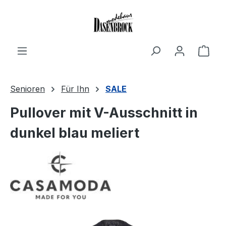
Zum Hauptinhalt springen
Ware
Senioren
Für Ihn
SALE
Pullover mit V-Ausschnitt in
dunkel blau meliert
Bildergalerie überspringen