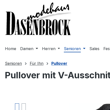
m Hauptinhalt springen
Zur Suche springen
Zur Hauptnavigation springen
Home
Damen
Herren
Senioren
Sales
Fes
Senioren
Für Ihn
Pullover
Pullover mit V-Ausschni
Bildergalerie überspringen