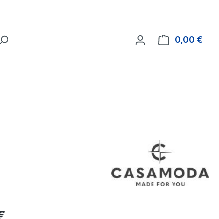
0,00 €
Ware
eis:
€