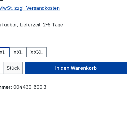
. MwSt. zzgl. Versandkosten
fügbar, Lieferzeit: 2-5 Tage
auswählen
XL
XXL
XXXL
 Anzahl: Gib den gewünschten Wert ein 
Stück
In den Warenkorb
mmer:
004430-800.3