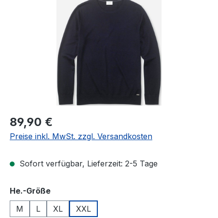
Bildergalerie überspringen
Regulärer Preis:
89,90 €
Preise inkl. MwSt. zzgl. Versandkosten
Sofort verfügbar, Lieferzeit: 2-5 Tage
auswählen
He.-Größe
M
L
XL
XXL