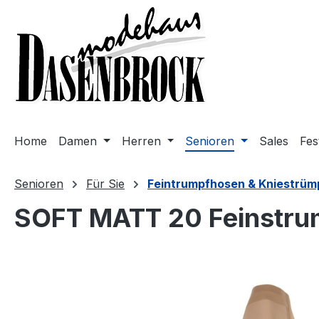
m Hauptinhalt springen
Zur Suche springen
Zur Hauptnavigation springen
Home
Damen
Herren
Senioren
Sales
Fes
Senioren
Für Sie
Feintrumpfhosen & Kniestrüm
SOFT MATT 20 Feinstrum
Bildergalerie überspringen