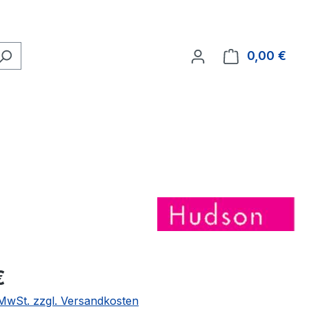
0,00 €
Ware
eis:
€
. MwSt. zzgl. Versandkosten