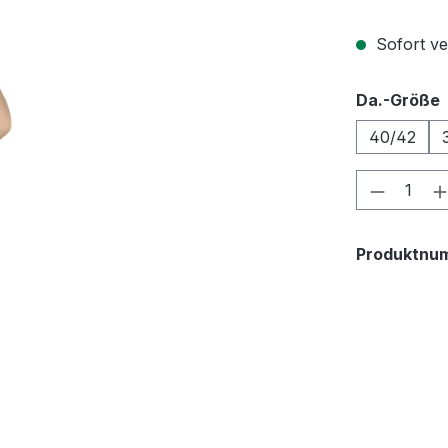
Sofort ver
Da.-Größe
40/42
Produkt
Produktnu