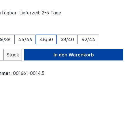
fügbar, Lieferzeit: 2-5 Tage
auswählen
36/38
44/46
48/50
38/40
42/44
 Anzahl: Gib den gewünschten Wert ein 
Stück
In den Warenkorb
mmer:
001661-0014.5