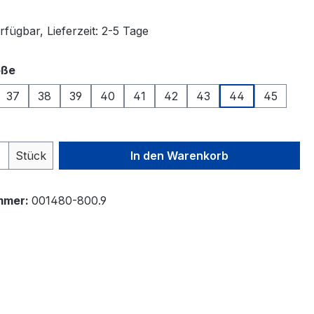
fügbar, Lieferzeit: 2-5 Tage
auswählen
öße
37
38
39
40
41
42
43
44
45
 Anzahl: Gib den gewünschten Wert ein 
Stück
In den Warenkorb
mmer:
001480-800.9