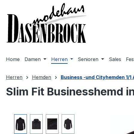
m Hauptinhalt springen
Zur Suche springen
Zur Hauptnavigation springen
Home
Damen
Herren
Senioren
Sales
Fes
Herren
Hemden
Business -und Cityhemden 1/1
Slim Fit Businesshemd i
Bildergalerie überspringen