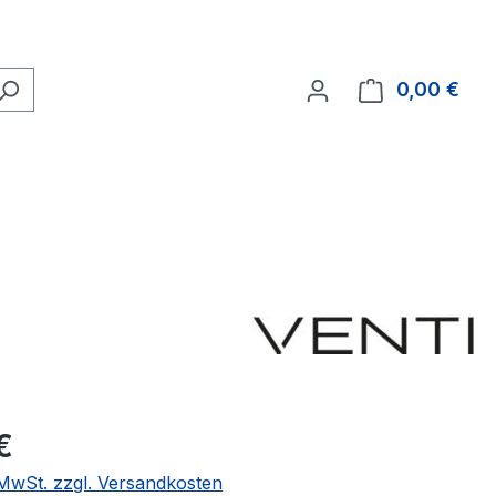
0,00 €
Ware
eis:
€
. MwSt. zzgl. Versandkosten