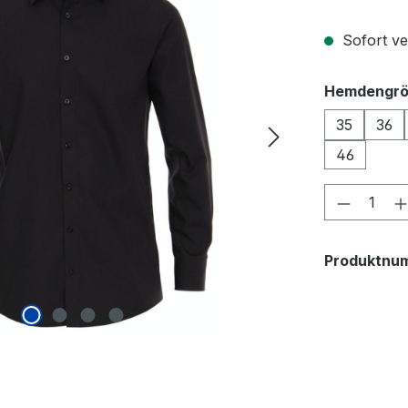
Sofort ver
Hemdengr
35
36
46
Produkt
Produktnu