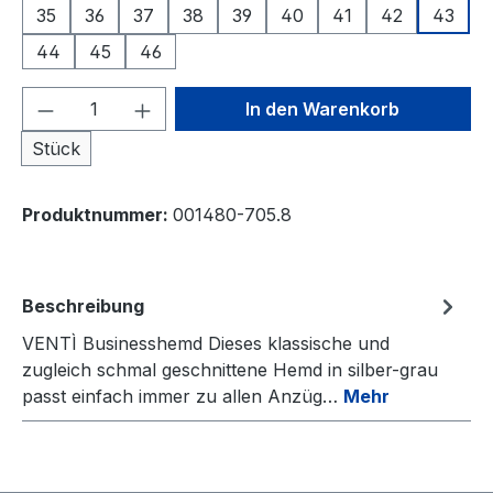
35
36
37
38
39
40
41
42
43
44
45
46
Produkt Anzahl: Gib den gewünschten We
In den Warenkorb
Stück
Produktnummer:
001480-705.8
Beschreibung
VENTÌ Businesshemd Dieses klassische und
zugleich schmal geschnittene Hemd in silber-grau
passt einfach immer zu allen Anzüg…
Mehr