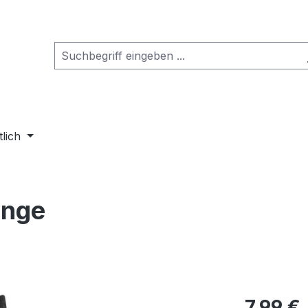
tlich
ange
Regulärer Pr
7,99 €