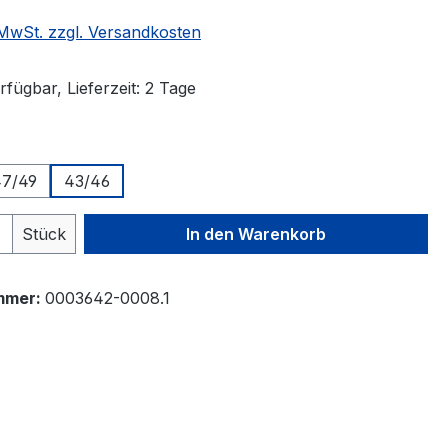
. MwSt. zzgl. Versandkosten
fügbar, Lieferzeit: 2 Tage
auswählen
47/49
43/46
 Anzahl: Gib den gewünschten Wert ein 
Stück
In den Warenkorb
mmer:
0003642-0008.1