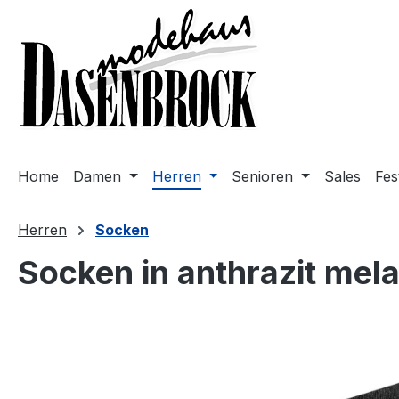
m Hauptinhalt springen
Zur Suche springen
Zur Hauptnavigation springen
Home
Damen
Herren
Senioren
Sales
Fes
Herren
Socken
Socken in anthrazit mel
Bildergalerie überspringen