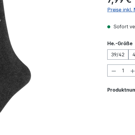
Preise inkl
Sofort ver
He.-Größe
39/42
Produkt
Produktnu