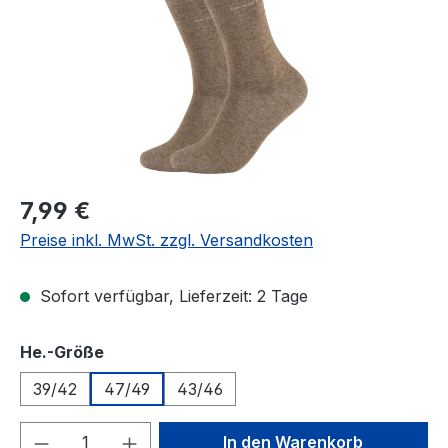
Regulärer Preis:
7,99 €
Preise inkl. MwSt. zzgl. Versandkosten
Sofort verfügbar, Lieferzeit: 2 Tage
auswählen
He.-Größe
39/42
47/49
43/46
Produkt Anzahl: Gib den gewünschten We
In den Warenkorb