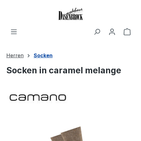
Zum Hauptinhalt springen
Ware
Herren
Socken
Socken in caramel melange
Bildergalerie überspringen