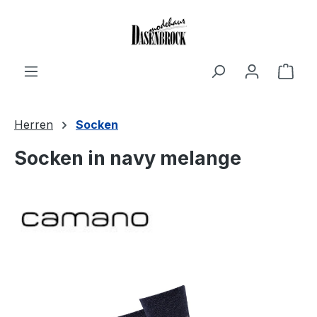
Zum Hauptinhalt springen
Ware
Herren
Socken
Socken in navy melange
Bildergalerie überspringen