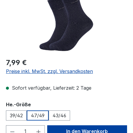
Regulärer Preis:
7,99 €
Preise inkl. MwSt. zzgl. Versandkosten
Sofort verfügbar, Lieferzeit: 2 Tage
auswählen
He.-Größe
39/42
47/49
43/46
Produkt Anzahl: Gib den gewünschten We
In den Warenkorb