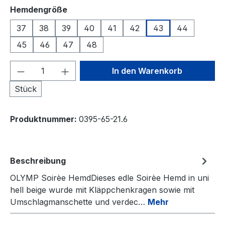
auswählen
Hemdengröße
37
38
39
40
41
42
43
44
45
46
47
48
Produkt Anzahl: Gib den gewünschten We
In den Warenkorb
Stück
Produktnummer:
0395-65-21.6
Beschreibung
OLYMP Soirèe HemdDieses edle Soirèe Hemd in uni
hell beige wurde mit Kläppchenkragen sowie mit
Umschlagmanschette und verdec…
Mehr