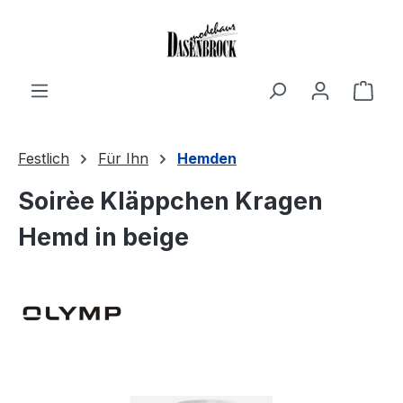
Zum Hauptinhalt springen
Ware
Festlich
Für Ihn
Hemden
Soirèe Kläppchen Kragen
Hemd in beige