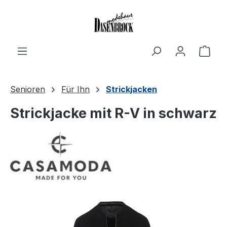
Zum Hauptinhalt springen
Ware
Senioren
Für Ihn
Strickjacken
Strickjacke mit R-V in schwarz
Bildergalerie überspringen