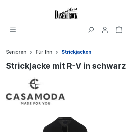
Zum Hauptinhalt springen
Ware
Senioren
Für Ihn
Strickjacken
Strickjacke mit R-V in schwarz
Bildergalerie überspringen