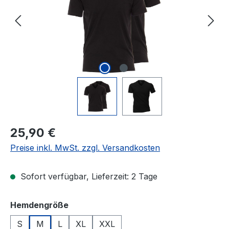
Regulärer Preis:
25,90 €
Preise inkl. MwSt. zzgl. Versandkosten
Sofort verfügbar, Lieferzeit: 2 Tage
auswählen
Hemdengröße
S
M
L
XL
XXL