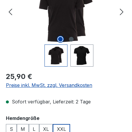
Regulärer Preis:
25,90 €
Preise inkl. MwSt. zzgl. Versandkosten
Sofort verfügbar, Lieferzeit: 2 Tage
auswählen
Hemdengröße
S
M
L
XL
XXL